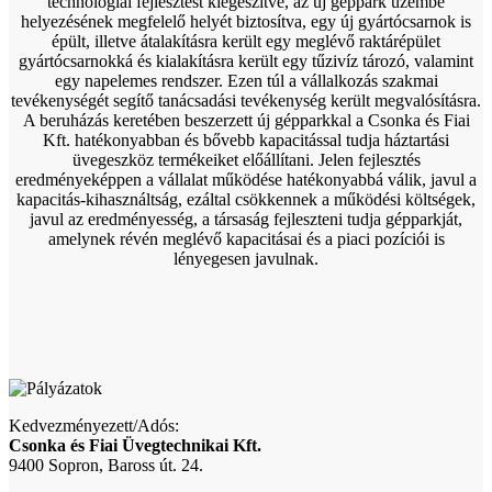
technológiai fejlesztést kiegészítve, az új géppark üzembe
helyezésének megfelelő helyét biztosítva, egy új gyártócsarnok is
épült, illetve átalakításra került egy meglévő raktárépület
gyártócsarnokká és kialakításra került egy tűzivíz tározó, valamint
egy napelemes rendszer. Ezen túl a vállalkozás szakmai
tevékenységét segítő tanácsadási tevékenység került megvalósításra.
A beruházás keretében beszerzett új gépparkkal a Csonka és Fiai
Kft. hatékonyabban és bővebb kapacitással tudja háztartási
üvegeszköz termékeiket előállítani. Jelen fejlesztés
eredményeképpen a vállalat működése hatékonyabbá válik, javul a
kapacitás-kihasználtság, ezáltal csökkennek a működési költségek,
javul az eredményesség, a társaság fejleszteni tudja gépparkját,
amelynek révén meglévő kapacitásai és a piaci pozíciói is
lényegesen javulnak.
Kedvezményezett/Adós:
Csonka és Fiai Üvegtechnikai Kft.
9400 Sopron, Baross út. 24.