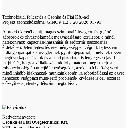
Technológiai fejlesztés a Csonka és Fiai Kft.-nél
Projekt azonosítószáma: GINOP-1.2.8-20-2020-01790
A projekt keretében új, magas színvonalú üvegtermék gyártó
gépsorok és olvasztólámpák megvásárlására került sor, a minél
hatékonyabb kapacitáskihasználás és erőforrás hasznosítás
érdekében. Jelen fejlesztés eredményeképpen cégünk fejleszteni
tudta gépparkját két üvegtermék gyártó gépsorral, amelynek révén
meglévő kapacitásaink és a piaci pozíciónk is lényegesen javul
majd. Cél, hogy a vállalkozásunk folyamatosan megismerje a
robottechnológiában rejlő lehetőségeket, azokat a lehetőség szerint
minél inkább kiaknázzuk munkáink során. A robotizálással az egyre
nehezebb világpiaci munkaerő problémák kivédése is cél, ezzel is
elősegítve a jelenlegi létszám megtartását.
Kedvezményezett:
Csonka és Fiai Üvegtechnikai Kft.
9400 Sopron, Baross út. 24.