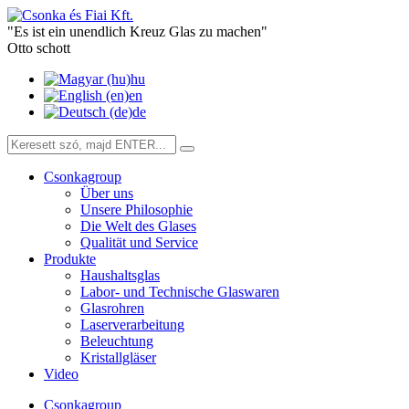
"Es ist ein unendlich Kreuz Glas zu machen"
Otto schott
hu
en
de
Csonkagroup
Über uns
Unsere Philosophie
Die Welt des Glases
Qualität und Service
Produkte
Haushaltsglas
Labor- und Technische Glaswaren
Glasrohren
Laserverarbeitung
Beleuchtung
Kristallgläser
Video
Csonkagroup