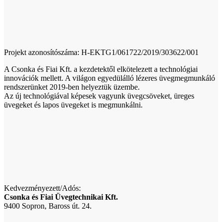
Projekt azonosítószáma: H-EKTG1/061722/2019/303622/001
A Csonka és Fiai Kft. a kezdetektől elkötelezett a technológiai
innovációk mellett. A világon egyedülálló lézeres üvegmegmunkáló
rendszerünket 2019-ben helyeztük üzembe.
Az új technológiával képesek vagyunk üvegcsöveket, üreges
üvegeket és lapos üvegeket is megmunkálni.
Kedvezményezett/Adós:
Csonka és Fiai Üvegtechnikai Kft.
9400 Sopron, Baross út. 24.