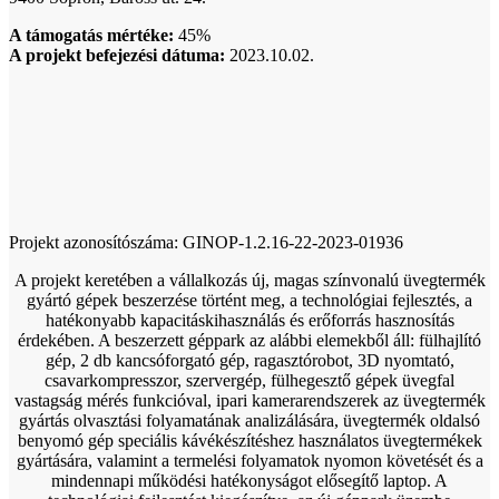
A támogatás mértéke:
45%
A projekt befejezési dátuma:
2023.10.02.
Projekt azonosítószáma: GINOP-1.2.16-22-2023-01936
A projekt keretében a vállalkozás új, magas színvonalú üvegtermék
gyártó gépek beszerzése történt meg, a technológiai fejlesztés, a
hatékonyabb kapacitáskihasználás és erőforrás hasznosítás
érdekében. A beszerzett géppark az alábbi elemekből áll: fülhajlító
gép, 2 db kancsóforgató gép, ragasztórobot, 3D nyomtató,
csavarkompresszor, szervergép, fülhegesztő gépek üvegfal
vastagság mérés funkcióval, ipari kamerarendszerek az üvegtermék
gyártás olvasztási folyamatának analizálására, üvegtermék oldalsó
benyomó gép speciális kávékészítéshez használatos üvegtermékek
gyártására, valamint a termelési folyamatok nyomon követését és a
mindennapi működési hatékonyságot elősegítő laptop. A